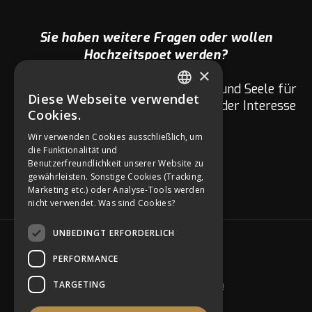
Sie haben weitere Fragen oder wollen
Hochzeitspoet werden?
×
Wir Hochzeitspoeten sind mit Herz und Seele für
Diese Webseite verwendet
GERMAN
euch da. Fragen zu eurer Hochzeit oder Interesse
Cookies.
am Netzwerk?
ENGLISH
Wir verwenden Cookies ausschließlich, um
die Funktionalität und
GERMAN
Benutzerfreundlichkeit unserer Website zu
gewährleisten. Sonstige Cookies (Tracking,
Marketing etc.) oder Analyse-Tools werden
nicht verwendet.
Was sind Cookies?
UNBEDINGT ERFORDERLICH
SOCIAL MEDIA
PERFORMANCE
TARGETING
Ich will Hochzeitspoet werden
Impressum & Datenschutz