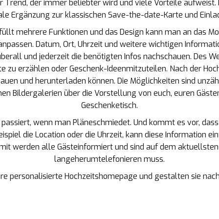
r Trend, der immer beliebter wird und viele Vorteile aufweist
tale Ergänzung zur klassischen Save-the-date-Karte und Einla
üllt mehrere Funktionen und das Design kann man an das Mot
il anpassen. Datum, Ort, Uhrzeit und weitere wichtigen Informa
erall und jederzeit die benötigten Infos nachschauen. Des Weit
te zu erzählen oder Geschenk-Ideenmitzuteilen. Nach der Ho
auen und herunterladen können. Die Möglichkeiten sind unzähl
nen Bildergalerien über die Vorstellung von euch, euren Gäst
Geschenketisch.
n passiert, wenn man Pläneschmiedet. Und kommt es vor, dass
spiel die Location oder die Uhrzeit, kann diese Information 
it werden alle Gästeinformiert und sind auf dem aktuellste
langeherumtelefonieren muss.
eure personalisierte Hochzeitshomepage und gestalten sie na