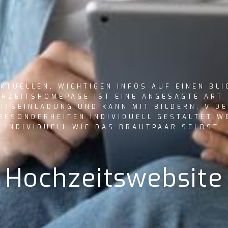
KTUELLEN, WICHTIGEN INFOS AUF EINEN BLI
HZEITSHOMEPAGE IST EINE ANGESAGTE ART
ITSEINLADUNG UND KANN MIT BILDERN, VID
BESONDERHEITEN INDIVIDUELL GESTALTET W
INDIVIDUELL WIE DAS BRAUTPAAR SELBST.
Hochzeitswebsite