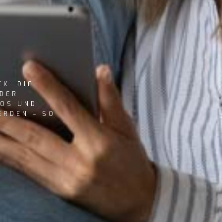
CK: DIE
 DER
EOS UND
ERDEN – SO