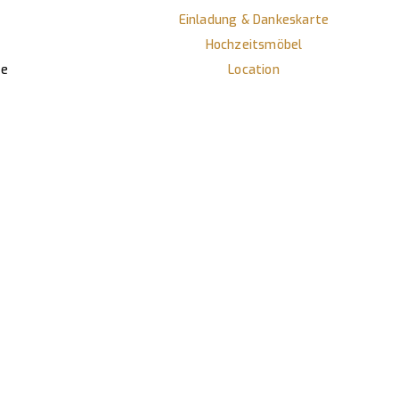
Einladung & Dankeskarte
Hochzeitsmöbel
te
Location
k
Show & Specials
erden?