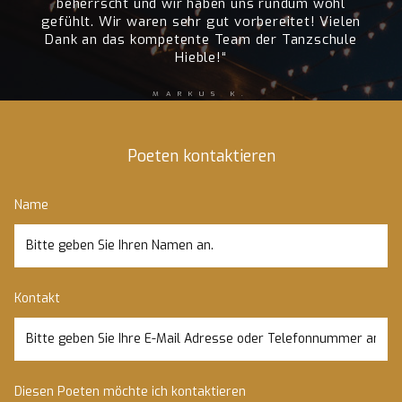
beherrscht und wir haben uns rundum wohl
gefühlt. Wir waren sehr gut vorbereitet! Vielen
Dank an das kompetente Team der Tanzschule
Hieble!“
MARKUS K.
Poeten kontaktieren
Name
Kontakt
Diesen Poeten möchte ich kontaktieren