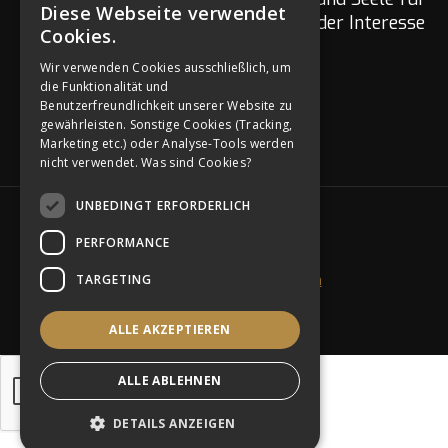
Diese Webseite verwendet
euch da. Fragen zu eurer Hochzeit oder Interesse
GERMAN
Cookies.
am Netzwerk?
ENGLISH
Wir verwenden Cookies ausschließlich, um
die Funktionalität und
GERMAN
Benutzerfreundlichkeit unserer Website zu
gewährleisten. Sonstige Cookies (Tracking,
Marketing etc.) oder Analyse-Tools werden
nicht verwendet.
Was sind Cookies?
UNBEDINGT ERFORDERLICH
SOCIAL MEDIA
PERFORMANCE
TARGETING
Ich will Hochzeitspoet werden
Impressum & Datenschutz
AGB
ALLE AKZEPTIEREN
ALLE ABLEHNEN
DETAILS ANZEIGEN