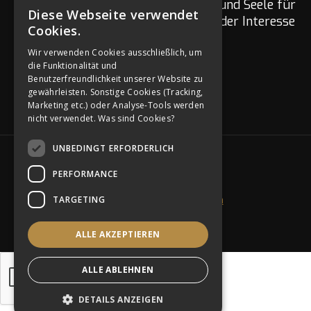
Wir Hochzeitspoeten sind mit Herz und Seele für
Diese Webseite verwendet
GERMAN
euch da. Fragen zu eurer Hochzeit oder Interesse
Cookies.
am Netzwerk?
ENGLISH
Wir verwenden Cookies ausschließlich, um
die Funktionalität und
GERMAN
Benutzerfreundlichkeit unserer Website zu
gewährleisten. Sonstige Cookies (Tracking,
Marketing etc.) oder Analyse-Tools werden
nicht verwendet.
Was sind Cookies?
UNBEDINGT ERFORDERLICH
SOCIAL MEDIA
PERFORMANCE
TARGETING
Ich will Hochzeitspoet werden
Impressum & Datenschutz
AGB
ALLE AKZEPTIEREN
ALLE ABLEHNEN
DETAILS ANZEIGEN