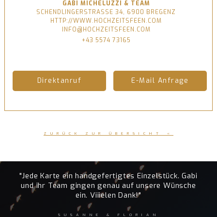
GABI MICHELUZZI & TEAM
SCHENDLINGERSTRASSE 34, 6900 BREGENZ
HTTP://WWW.HOCHZEITSFEEN.COM
INFO@HOCHZEITSFEEN.COM
+43 5574 73165
Direktanruf
E-Mail Anfrage
ZURÜCK ZUR ÜBERSICHT «
"Jede Karte ein handgefertigtes Einzelstück. Gabi
und ihr Team gingen genau auf unsere Wünsche
ein. Viiielen Dank!"
SUSANNE & FLORIAN