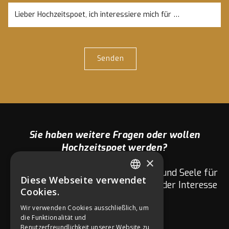
Sie haben weitere Fragen oder wollen
Hochzeitspoet werden?
×
Wir Hochzeitspoeten sind mit Herz und Seele für
Diese Webseite verwendet
euch da. Fragen zu eurer Hochzeit oder Interesse
GERMAN
Cookies.
am Netzwerk?
ENGLISH
Wir verwenden Cookies ausschließlich, um
die Funktionalität und
GERMAN
Benutzerfreundlichkeit unserer Website zu