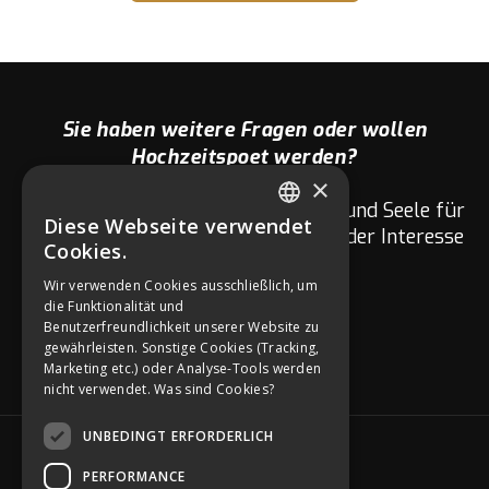
Sie haben weitere Fragen oder wollen
Hochzeitspoet werden?
×
Wir Hochzeitspoeten sind mit Herz und Seele für
Diese Webseite verwendet
euch da. Fragen zu eurer Hochzeit oder Interesse
GERMAN
Cookies.
am Netzwerk?
ENGLISH
Wir verwenden Cookies ausschließlich, um
die Funktionalität und
GERMAN
Benutzerfreundlichkeit unserer Website zu
gewährleisten. Sonstige Cookies (Tracking,
Marketing etc.) oder Analyse-Tools werden
nicht verwendet.
Was sind Cookies?
UNBEDINGT ERFORDERLICH
SOCIAL MEDIA
PERFORMANCE