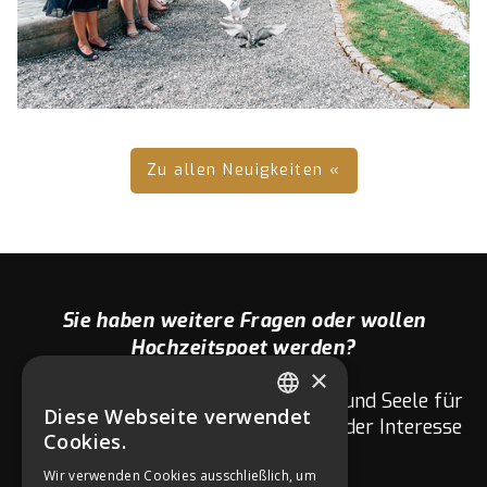
Zu allen Neuigkeiten «
Sie haben weitere Fragen oder wollen
Hochzeitspoet werden?
×
Wir Hochzeitspoeten sind mit Herz und Seele für
Diese Webseite verwendet
GERMAN
euch da. Fragen zu eurer Hochzeit oder Interesse
Cookies.
am Netzwerk?
ENGLISH
Wir verwenden Cookies ausschließlich, um